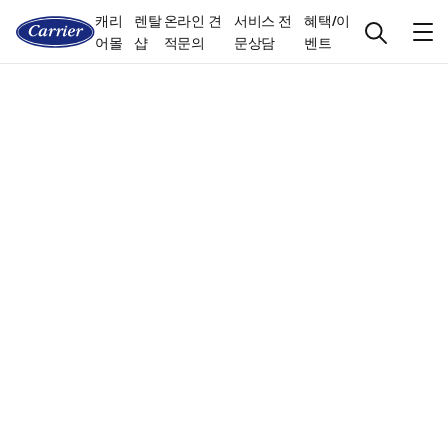
캐리
렌탈
온라인 견
서비스 전
혜택/이
어몰
샵
적문의
문상담
벤트