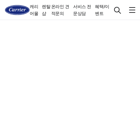
캐리
렌탈
온라인 견
서비스 전
혜택/이
어몰
샵
적문의
문상담
벤트