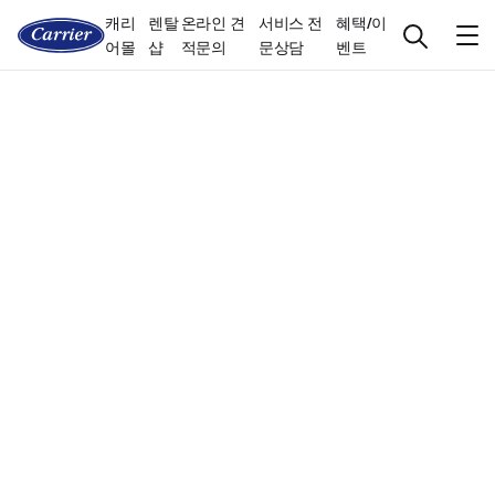
캐리
렌탈
온라인 견
서비스 전
혜택/이
어몰
샵
적문의
문상담
벤트